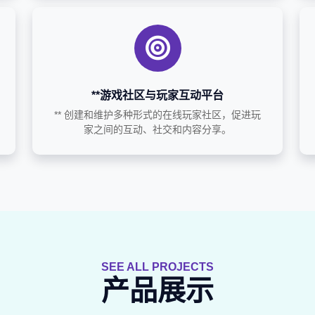
**游戏社区与玩家互动平台
** 创建和维护多种形式的在线玩家社区，促进玩
家之间的互动、社交和内容分享。
SEE ALL PROJECTS
产品展示