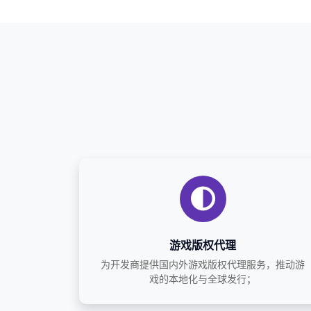
游戏版权代理
为开发商提供国内外游戏版权代理服务，推动游
戏的本地化与全球发行；