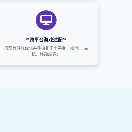
**跨平台游戏适配**
将现有游戏优化并移植到多个平台，如PC、主
机、移动端等；