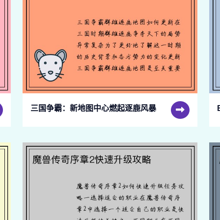
三国争霸：新地图中心燃起逐鹿风暴