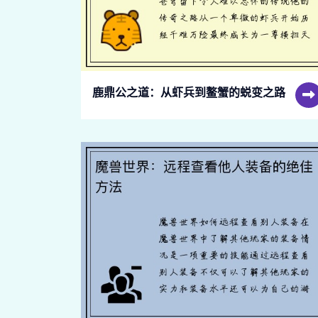
鹿鼎公之道：从虾兵到鳌蟹的蜕变之路